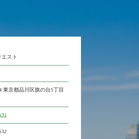
クエスト
4
東京都品川区旗の台5丁目
531
532