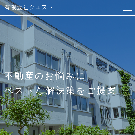
当社について
代表紹介
サービス紹介
不動産のお悩みに
物件紹介はこちら
ベストな解決策をご提案
アクセス
よくある質問
ブログ