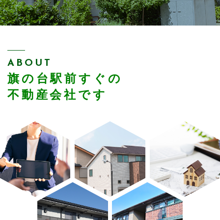
お問い合わせ
CONTACT
不動産に関するどんなお悩みもおまかせください
ABOUT
旗の台駅前すぐの
メールでの受付
お問い合わせフォーム
不動産会社です
24時間受付中
お電話での受付
03-5788-6531
受付時間：24時間対応